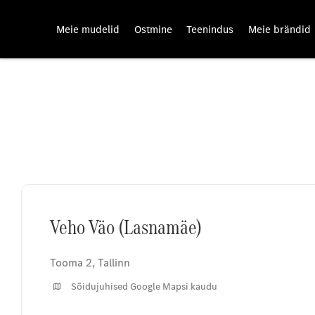
Meie mudelid
Ostmine
Teenindus
Meie brändid
Veho Väo (Lasnamäe)
Veho Väo (Lasnamäe)
Tooma 2
,
Tallinn
Sõidujuhised Google Mapsi kaudu