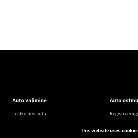
Auto valimine
Auto ostmi
Leidke uus auto
Registreerug
Kasutatud autod
Pakkumised
This website uses cookie
Konfiguraator
Hinnakirjad