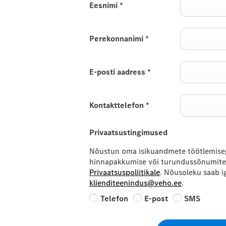
Eesnimi
*
Perekonnanimi
*
E-posti aadress
*
Kontakttelefon
*
Privaatsustingimused
Nõustun oma isikuandmete töötlemiseg
hinnapakkumise või turundussõnumite 
Privaatsuspoliitikale
. Nõusoleku saab ig
klienditeenindus@veho.ee
.
Telefon
E-post
SMS