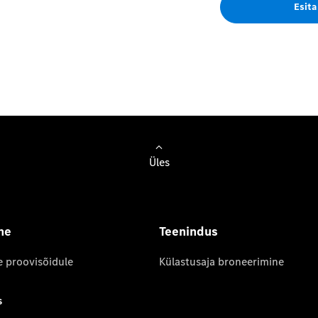
Esita
Üles
ne
Teenindus
e proovisõidule
Külastusaja broneerimine
Garantiitingimused
s
Originaalvaruosad