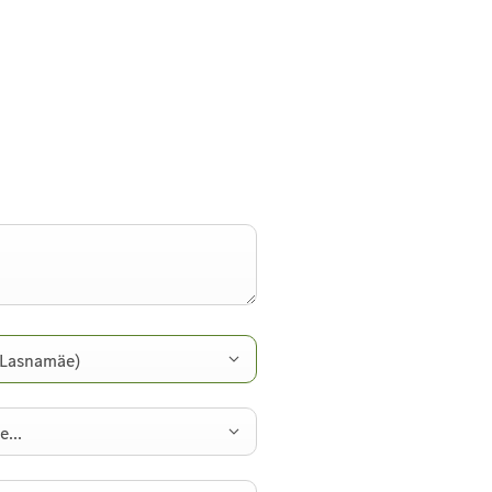
(Lasnamäe)
e...