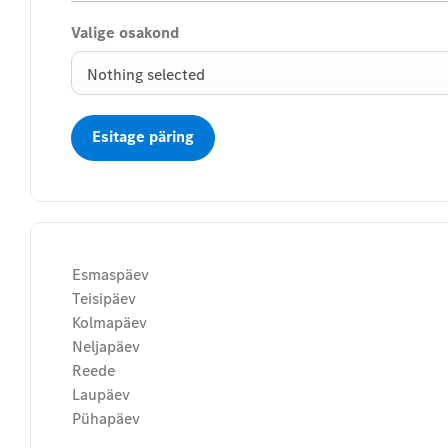
Valige osakond
Nothing selected
Esitage päring
Esmaspäev
Teisipäev
Kolmapäev
Neljapäev
Reede
Laupäev
Pühapäev