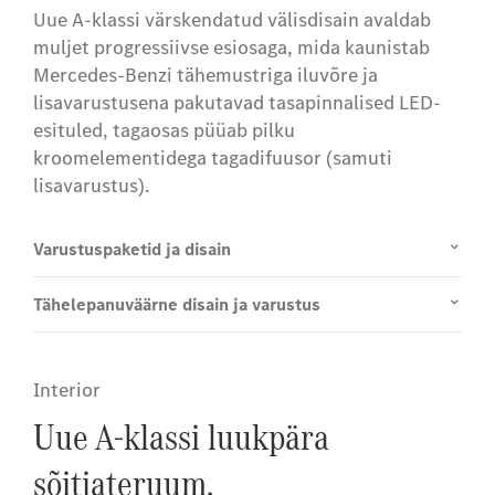
Uue A-klassi värskendatud välisdisain avaldab
muljet progressiivse esiosaga, mida kaunistab
Mercedes-Benzi tähemustriga iluvõre ja
lisavarustusena pakutavad tasapinnalised LED-
esituled, tagaosas püüab pilku
kroomelementidega tagadifuusor (samuti
lisavarustus).
Varustuspaketid ja disain
Tähelepanuväärne disain ja varustus
Interior
Uue A-klassi luukpära
sõitjateruum.