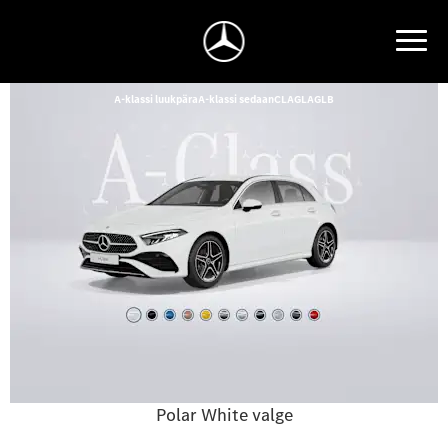
A-klassi luukpära
A-klassi sedaan
CLA
GLA
GLB
Polar White valge