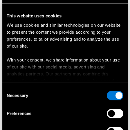
Külastusaja broneerimine
This website uses cookies
We use cookies and similar technologies on our website
to present the content we provide according to your
preferences, to tailor advertising and to analyze the use
of our site.
With your consent, we share information about your use
of our site with our social media, advertising and
analytics partners. Our partners may combine this
information with other information that you have provided
to them or that has been collected when you have used
Consent
their services.
Necessary
Selection
Choose whether to allow the use of cookies in the
Pakkumised
Preferences
settings displayed in this banner. You can withdraw or
change your consent at any time in the
Cookie Policy
at
the bottom of our website.