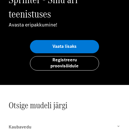
teenistuses
Avasta eripakkumine!
Vaata lisaks
Registreeru
proovisõidule
Otsige mudeli järgi
Kaubavedu