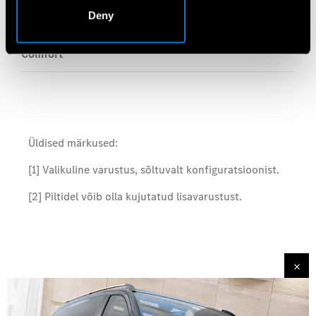
Deny
Safety
Comfort
Üldised märkused:
[1] Valikuline varustus, sõltuvalt konfiguratsioonist.
[2] Piltidel võib olla kujutatud lisavarustust.