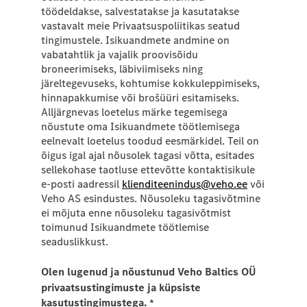
töödeldakse, salvestatakse ja kasutatakse
vastavalt meie Privaatsuspoliitikas seatud
tingimustele. Isikuandmete andmine on
vabatahtlik ja vajalik proovisõidu
broneerimiseks, läbiviimiseks ning
järeltegevuseks, kohtumise kokkuleppimiseks,
hinnapakkumise või brošüüri esitamiseks.
Alljärgnevas loetelus märke tegemisega
nõustute oma Isikuandmete töötlemisega
eelnevalt loetelus toodud eesmärkidel. Teil on
õigus igal ajal nõusolek tagasi võtta, esitades
sellekohase taotluse ettevõtte kontaktisikule
e-posti aadressil
klienditeenindus@veho.ee
või
Veho AS esindustes. Nõusoleku tagasivõtmine
ei mõjuta enne nõusoleku tagasivõtmist
toimunud Isikuandmete töötlemise
seaduslikkust.
Olen lugenud ja nõustunud Veho Baltics OÜ
privaatsustingimuste ja küpsiste
kasutustingimustega.
*