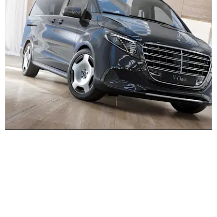
Kogege seda kõike teel
Tehke proovisõit V-klassiga.
Andke meile teada, et soovite teha V-klassiga
proovisõitu ja me võtame teiega peagi ühendust.