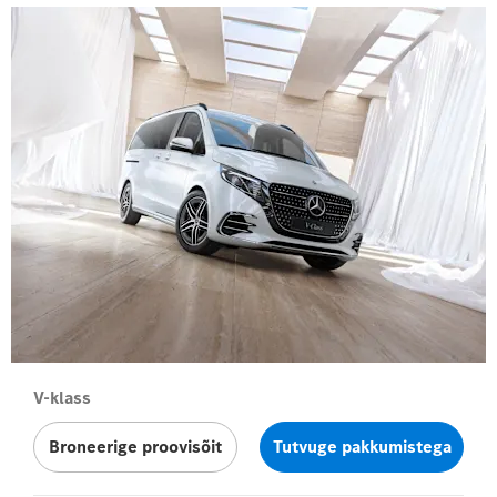
V-klass
Broneerige proovisõit
Tutvuge pakkumistega