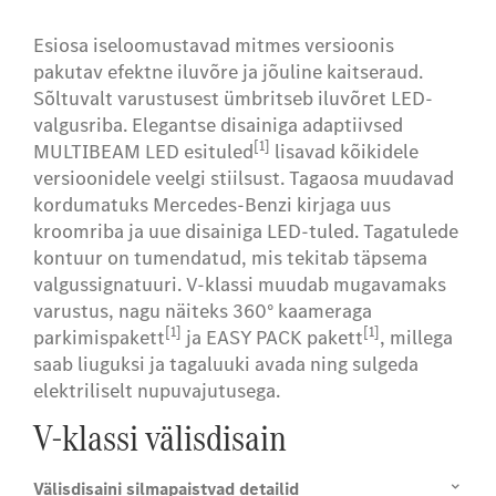
Esiosa iseloomustavad mitmes versioonis
pakutav efektne iluvõre ja jõuline kaitseraud.
Sõltuvalt varustusest ümbritseb iluvõret LED-
valgusriba. Elegantse disainiga adaptiivsed
[1]
MULTIBEAM LED esituled
lisavad kõikidele
versioonidele veelgi stiilsust. Tagaosa muudavad
kordumatuks Mercedes-Benzi kirjaga uus
kroomriba ja uue disainiga LED-tuled. Tagatulede
kontuur on tumendatud, mis tekitab täpsema
valgussignatuuri. V-klassi muudab mugavamaks
varustus, nagu näiteks 360° kaameraga
[1]
[1]
parkimispakett
ja EASY PACK pakett
, millega
saab liuguksi ja tagaluuki avada ning sulgeda
elektriliselt nupuvajutusega.
V-klassi välisdisain
Välisdisaini silmapaistvad detailid