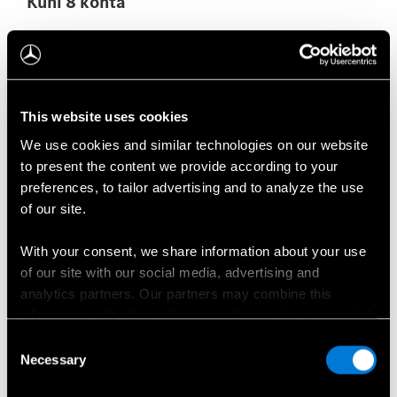
Kuni 8 kohta
Interjöör avaldab muljet luksusliku ilmega ja seda
iseloomustab digitaliseerimine. Juhiruumis
This website uses cookies
efektseimaks elemendiks on widescreen
We use cookies and similar technologies on our website
cockpitiga armatuurlaud: kaks 12,3-tollist
to present the content we provide according to your
ekraani, stiilsed viimistluselemendid ja uus
preferences, to tailor advertising and to analyze the use
multifunktsionaalne rool, mis tuvastab, kui käed
of our site.
roolilt lahti lastakse. Mugavust suurendavad
veelgi funktsioonid, nagu näiteks digitaalne
With your consent, we share information about your use
[1]
tahavaatepeegel
ja MBUX liitreaalsusega
of our site with our social media, advertising and
[1]
navigeerimine
.
analytics partners. Our partners may combine this
V-klassi interjöör
information with other information that you have provided
to them or that has been collected when you have used
Consent
their services.
Necessary
Selection
Salongi silmapaistvad detailid