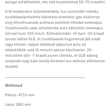
autoga asfaltkatetel, mis olid kuumutatud 50–70 kraadini.
Eriti keskenduti külmatestidele, kus kontrolliti näiteks
tuuleklaasipuhastite häireteta toimimist igas olukorras
ning õhuvõtuavade puhtana püsimist tihedas lumesajus.
Tuul
e
tunnelis saab simuleerida auto käitumist lumesajus
kiirusel kuni 200 km/h. Külmatestides
-
15 kuni
-
20 kraadi
juures näitas GLB, et tuuleklaasile kogunenud jää sulab
väga kiiresti: väljast täielikult jäätunud auto oli
sõidukõlblik vaid 15 minutit pärast käivitamist. 20-
minutiline sõit –7 kraadi juures tõestas, et GLB salong
soojeneb isegi kaks korda kiiremini kui eelmise põlvkonna
mudelil.
________________________________________
Mõõtmed
Pikkus: 4733 mm
Laius: 1861 mm