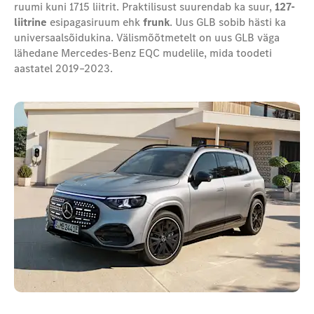
ruumi kuni 1715 liitrit. Praktilisust suurendab ka suur,
127-
liitrine
esipagasiruum ehk
frunk
. Uus GLB sobib hästi ka
universaal
sõidukina
. Välismõõtmetelt on uus GLB väga
lähedane Mercedes-Benz EQC mudelile, mida toodeti
aastatel 2019–2023.