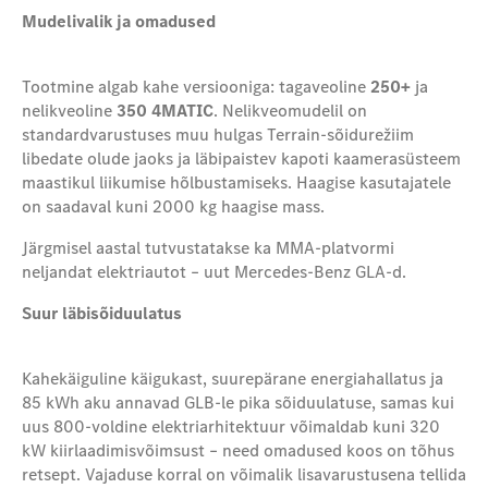
Mudelivalik ja omadused
Tootmine algab kahe versiooniga: tagaveoline
250+
ja
nelikveoline
350 4MATIC
. Nelikveomudelil on
standardvarustuses muu hulgas Terrain-sõidurežiim
libedate olude jaoks ja läbipaistev kapoti kaamerasüsteem
maastikul liikumise hõlbustamiseks. Haagise kasutajatele
on saadaval kuni 2000 kg haagise mass.
Järgmisel aastal tutvustatakse ka MMA-platvormi
neljandat elektriautot – uut Mercedes-Benz GLA-d.
Suur läbisõiduulatus
Kahekäiguline käigukast, suurepärane energiahallatus ja
85 kWh aku annavad GLB-le pika sõiduulatuse, samas kui
uus 800-voldine elektriarhitektuur võimaldab kuni 320
kW kiirlaadimisvõimsust – need omadused koos on tõhus
retsep
t
.
Vajaduse korral on
võimalik
lisavarustusena tellida