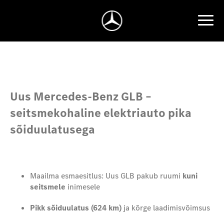
Uus Mercedes-Benz GLB –
seitsmekohaline elektriauto pika
sõiduulatusega
Maailma esmaesitlus: Uus GLB pakub ruumi
kuni
seitsmele
inimesele
Pikk sõiduulatus (624 km)
ja kõrge laadimisvõimsus