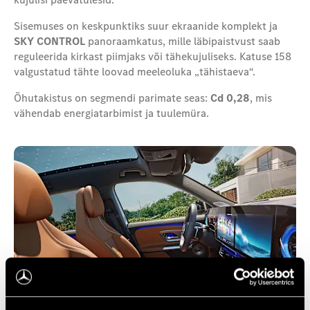
Sisemuses on keskpunktiks suur ekraanide komplekt ja
SKY CONTROL
panoraamkatus, mille läbipaistvust saab
reguleerida kirkast piimjaks või tähekujuliseks. Katuse 158
valgustatud tähte loovad meeleoluka „tähistaeva“.
Õhutakistus on segmendi parimate seas:
Cd 0,28
, mis
vähendab energiatarbimist ja tuulemüra.