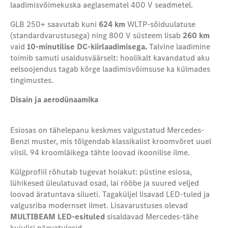
laadimisvõimekus
ka aeglasematel 400 V seadmetel.
GLB 250+ saavutab kuni
624 km
WLTP-sõiduulatuse
(standardvarustusega) ning 800 V süsteem lisab
260 km
vaid
10-minutilise DC-kiirlaadimisega.
Talvine laadimine
toimib samuti usaldusväärselt: hoolikalt kavandatud aku
eelsoojendus tagab kõrge laadimisvõimsuse ka külmades
tingimustes.
Disain ja aerodünaamika
Esiosas on tähelepanu keskmes valgustatud Mercedes-
Benzi muster, mis tõlgendab klassikalist kroomvõret uuel
viisil. 94 kroomläikega tähte loovad ikoonilise ilme.
Külgprofiil rõhutab tugevat hoiakut: püstine esiosa,
lühikesed üleulatuvad osad, lai rööbe ja suured veljed
loovad äratuntava silueti. Tagaküljel lisavad LED-tuled ja
valgusriba modernset ilmet. Lisavarustuses olevad
MULTIBEAM LED-esituled
sisaldavad Mercedes-tähe
kujulisi päevatulesid.