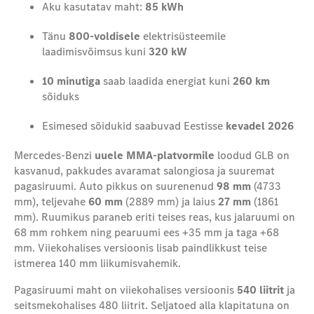
Aku kasutatav maht:
85 kWh
Tänu
800-voldisele
elektrisüsteemile
laadimisvõimsus kuni
320 kW
10 minutiga
saab laadida energiat kuni
260 km
sõiduks
Esimesed
sõidukid
saabuvad
Eestisse
kevadel 2026
Mercedes-Benzi
uuele MMA-platvormile
loodud GLB on
kasvanud, pakkudes avarama
t
s
alongiosa
ja suuremat
pagasiruumi. Auto pikkus on suurenenud
98 mm
(4733
mm), teljevahe
60 mm
(2889 mm) ja laius
27 mm
(1861
mm). Ruumikus paraneb eriti teises reas, kus jalaruumi on
68 mm rohkem ning pearuumi ees +35 mm ja taga +68
mm. Viiekohalises versioonis lisab paindlikkust teise
istmerea 140 mm liikumisvahemik.
Pagasiruumi maht on viiekohalises versioonis
540 liitrit
ja
seitsmekohalises 480 liitrit. Seljatoed alla klapitatuna on