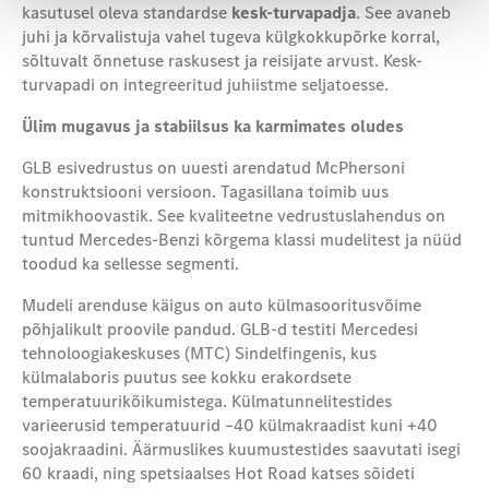
kasutusel oleva standardse
kesk-turvapadja
. See avaneb
juhi ja kõrvalistuja vahel tugeva külgkokkupõrke korral,
sõltuvalt õnnetuse raskusest ja reisijate arvust. Kesk-
turvapadi on integreeritud juhiistme seljatoesse.
Ülim mugavus ja stabiilsus
ka karmimates oludes
GLB
e
sivedrustus on uuesti arendatud McPhersoni
konstruktsiooni versioon. Tagasillana toimib uus
mitmikhoovastik. See kvaliteetne vedrustuslahendus on
tuntud Mercedes-Benzi kõrgema klassi mudelitest ja nüüd
toodud ka sellesse segmenti.
Mudeli arenduse käigus on auto külmasooritusvõime
põhjalikult proovile pandud. GLB-d testiti Mercedesi
tehnoloogiakeskuses (MTC) Sindelfingenis, kus
külmalaboris puutus see kokku erakordsete
temperatuurikõikumistega. Külmatunnelitestides
varieerusid temperatuurid –40 külmakraadist kuni +40
soojakraadini. Äärmuslikes kuumustestides saavutati isegi
60 kraadi, ning spetsiaalses Hot Road katses sõideti