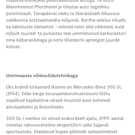
maailma esimesele pikamaasõidule autoga. Ta sõitis
Mannheimist Pforzheimi ja tõestas auto tegelikku
potentsiaali. Tänapäeval oleks ta tõenäoliselt liikuvuse
valdkonna sotsiaalmeedia mõjuisik. Bertha seiklus nõudis
ka takistuste ületamist – mõned neist olid väikesed, kuid
mõjult suured: ta puhastas teel ummistunud karburaatori
oma kübaranõelaga ja ostis Wieslochi apteegist juurde
kütust.
Unelmaauto võidusõidutehnikaga
Üks brändi kirkamaid ikoone on Mercedes‑Benz 300 SL
(1954). Selle kerge toruraamkonstruktsiooni tõttu
vajalikud kajakatiiva-uksed muutsid auto koheselt
ainulaadseks ja ikooniliseks.
300 SL-i veetlus on olnud erakordselt ajatu, 1999. aastal
nimetas rahvusvaheline ekspertžürii selle Sajandi
sportautoks. Ihaldatud kupee põhineb samanimelisel