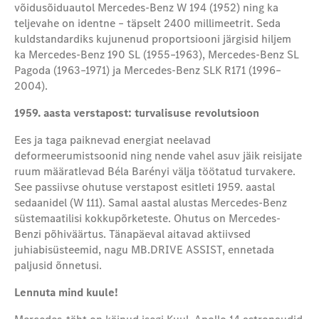
võidusõiduautol Mercedes‑Benz W 194 (1952) ning ka
teljevahe on identne – täpselt 2400 millimeetrit. Seda
kuldstandardiks kujunenud proportsiooni järgisid hiljem
ka Mercedes‑Benz 190 SL (1955–1963), Mercedes‑Benz SL
Pagoda (1963–1971) ja Mercedes‑Benz SLK R171 (1996–
2004).
1959. aasta verstapost: turvalisuse revolutsioon
Ees ja taga paiknevad energiat neelavad
deformeerumistsoonid ning nende vahel asuv jäik reisijate
ruum määratlevad Béla Barényi välja töötatud turvakere.
See passiivse ohutuse verstapost esitleti 1959. aastal
sedaanidel (W 111). Samal aastal alustas Mercedes-Benz
süstemaatilisi kokkupõrketeste. Ohutus on Mercedes-
Benzi põhiväärtus. Tänapäeval aitavad aktiivsed
juhiabisüsteemid, nagu MB.DRIVE ASSIST, ennetada
paljusid õnnetusi.
Lennuta mind kuule!