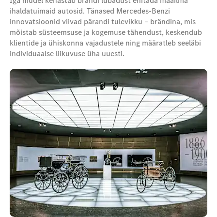
Iga mudel kehastab brändi lubadust ehitada maailma
ihaldatuimaid autosid. Tänased Mercedes-Benzi
innovatsioonid viivad pärandi tulevikku – brändina, mis
mõistab süsteemsuse ja kogemuse tähendust, keskendub
klientide ja ühiskonna vajadustele ning määratleb seeläbi
individuaalse liikuvuse üha uuesti.