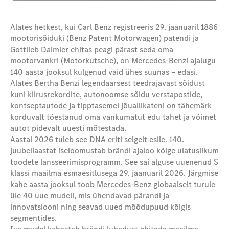
Alates hetkest, kui Carl Benz registreeris 29. jaanuaril 1886
mootorisõiduki (Benz Patent Motorwagen) patendi ja
Gottlieb Daimler ehitas peagi pärast seda oma
mootorvankri (Motorkutsche), on Mercedes-Benzi ajalugu
140 aasta jooksul kulgenud vaid ühes suunas – edasi.
Alates Bertha Benzi legendaarsest teedrajavast sõidust
kuni kiirusrekordite, autonoomse sõidu verstapostide,
kontseptautode ja tipptasemel jõuallikateni on tähemärk
korduvalt tõestanud oma vankumatut edu tahet ja võimet
autot pidevalt uuesti mõtestada.
Aastal 2026 tuleb see DNA eriti selgelt esile. 140.
juubeliaastat iseloomustab brändi ajaloo kõige ulatuslikum
toodete lansseerimisprogramm. See sai alguse uuenenud S
klassi maailma esmaesitlusega 29. jaanuaril 2026. Järgmise
kahe aasta jooksul toob Mercedes-Benz globaalselt turule
üle 40 uue mudeli, mis ühendavad pärandi ja
innovatsiooni ning seavad uued mõõdupuud kõigis
segmentides.