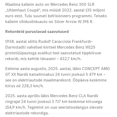
Maailma kalleim auto on Mercedes Benz 300 SLR
„Uhlenhaut Coupé“, mis müüdi 2022. aastal 135 miljoni
euro eest. Tulu suunati beVisioneers programmi. Teiseks
kalleim võidusõiduauto on Silver Arrow W 196 R.
Rekordeid purustavad saavutused
1938. aastal sõitis Rudolf Caracciola Frankfurdi–
Darmstadti vahelisel kiirteel Mercedes Benz W125
prototüüpautoga avalikul teel saavutatud tippkiiruse
rekordi, mis kehtib tänaseni – 432,7 km/h.
Eelmise aasta augustis, 2025. aastal, läbis CONCEPT AMG
GT XX Nardò katselinnakus 24 tunni jooksul 5 479 km –
see on elektriautode maailmarekord. Ööpäeva keskmine
kiirus oli 228,3 km/h.
2025. aasta aprillis läbis Mercedes Benz CLA Nardò
ringrajal 24 tunni jooksul 3 717 km keskmise kiirusega
154,9 km/h. Tegemist on uue seeriatoodangus olevate
elektriautode rekordiga.