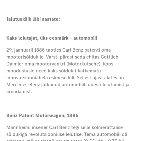
Jalutuskäik läbi aastate:
Kaks leiutajat, üks eesmärk – automobiil
29. jaanuaril 1886 taotles Carl Benz patenti oma
mootorisõidukile. Varsti pärast seda ehitas Gottlieb
Daimler oma mootorvankri (Motorkutsche). Koos
moodustasid need kaks sõidukit katkematu
innovatsiooniahela esimese lüli. Sellest ajast alates on
Mercedes-Benz jätkanud automobiili uuesti leiutamist ja
arendamist.
Benz Patent Motorwagen, 1886
Mannheimi insener Carl Benz tegi selle kolmerattalise
sõidukiga revolutsioonilise leiutise. Tema automobiil oli