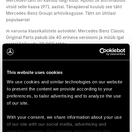
Mercedes‑täht on käinud isegi Kuul. Apollo 14 astronaudid
viisid selle kaasa 1971. aastal. Tänapäeval kuulub see täht
Mercedes‑Benz Groupi arhiivikogusse. Täht on ühtlasi
populaarsei
m varuosa klassikalistele autodele: Mercedes‑Benz Classic
Original Parts pakub üle 40 erineva versiooni ja müüb igal
aastal ligikaudu 20 000 tähte.
This website uses cookies
We use cookies and similar technologies on our website
to present the content we provide according to your
preferences, to tailor advertising and to analyze the use
of our site.
With your consent, we share information about your use
of our site with our social media, advertising and
analytics partners. Our partners may combine this