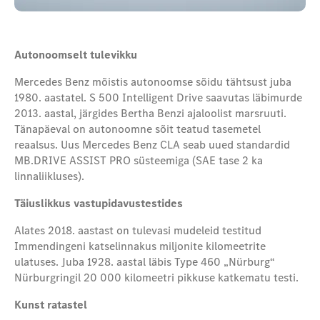
Autonoomselt tulevikku
Mercedes Benz mõistis autonoomse sõidu tähtsust juba
1980. aastatel. S 500 Intelligent Drive saavutas läbimurde
2013. aastal, järgides Bertha Benzi ajaloolist marsruuti.
Tänapäeval on autonoomne sõit teatud tasemetel
reaalsus. Uus Mercedes Benz CLA seab uued standardid
MB.DRIVE ASSIST PRO süsteemiga (SAE tase 2 ka
linnaliikluses).
Täiuslikkus vastupidavustestides
Alates 2018. aastast on tulevasi mudeleid testitud
Immendingeni katselinnakus miljonite kilomeetrite
ulatuses. Juba 1928. aastal läbis Type 460 „Nürburg“
Nürburgringil 20 000 kilomeetri pikkuse katkematu testi.
Kunst ratastel