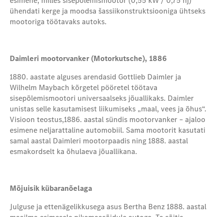
esimene, milles sisepõlemismootor (0,55 kW / 0,75 hj)
ühendati kerge ja moodsa šassiikonstruktsiooniga ühtseks
mootoriga töötavaks autoks.
Daimleri mootorvanker (Motorkutsche), 1886
1880. aastate alguses arendasid Gottlieb Daimler ja
Wilhelm Maybach kõrgetel pööretel töötava
sisepõlemismootori universaalseks jõuallikaks. Daimler
unistas selle kasutamisest liikumiseks „maal, vees ja õhus“.
Visioon teostus,1886. aastal sündis mootorvanker – ajaloo
esimene neljarattaline automobiil. Sama mootorit kasutati
samal aastal Daimleri mootorpaadis ning 1888. aastal
esmakordselt ka õhulaeva jõuallikana.
Mõjuisik kübaranõelaga
Julguse ja ettenägelikkusega asus Bertha Benz 1888. aastal