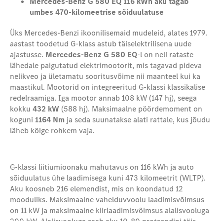
Mercedes-Benz G 580 EQ 116 kWh aku tagab
umbes 470-kilomeetrise sõiduulatuse
Üks Mercedes-Benzi ikoonilisemaid mudeleid, alates 1979.
aastast toodetud G-klass astub täiselektrilisena uude
ajastusse.
Mercedes-Benz G 580 EQ
-l on neli rataste
lähedale paigutatud elektrimootorit, mis tagavad pideva
nelikveo ja ületamatu sooritusvõime nii maanteel kui ka
maastikul. Mootorid on integreeritud G-klassi klassikalise
redelraamiga. Iga mootor annab 108 kW (147 hj), seega
kokku
432 kW
(588 hj). Maksimaalne pöördemoment on
koguni
1164 Nm
ja seda suunatakse alati rattale, kus jõudu
läheb kõige rohkem vaja.
G-klassi liitiumioonaku mahutavus on 116 kWh ja auto
sõiduulatus ühe laadimisega kuni 473 kilomeetrit (WLTP).
Aku koosneb 216 elemendist, mis on koondatud 12
mooduliks. Maksimaalne vahelduvvoolu laadimisvõimsus
on 11 kW ja maksimaalne kiirlaadimisvõimsus alalisvooluga