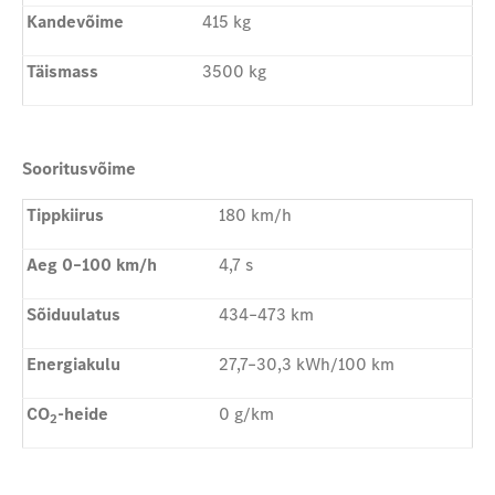
Kandevõime
415 kg
Täismass
3500 kg
Sooritusvõime
Tippkiirus
180 km/h
Aeg 0–100 km/h
4,7 s
Sõiduulatus
434–473 km
Energiakulu
27,7–30,3 kWh/100 km
CO
-heide
0 g/km
2