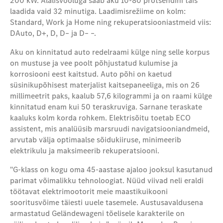
200 kW. Alalisvooluga saab aku 10-80 protsendini täis
laadida vaid 32 minutiga. Laadimisrežiime on kolm:
Standard, Work ja Home ning rekuperatsiooniastmeid viis:
DAuto, D+, D, D– ja D– –.
Aku on kinnitatud auto redelraami külge ning selle korpus
on mustuse ja vee poolt põhjustatud kulumise ja
korrosiooni eest kaitstud. Auto põhi on kaetud
süsinikupõhisest materjalist kaitsepaneeliga, mis on 26
millimeetrit paks, kaalub 57,6 kilogrammi ja on raami külge
kinnitatud enam kui 50 teraskruviga. Sarnane teraskate
kaaluks kolm korda rohkem. Elektrisõitu toetab ECO
assistent, mis analüüsib marsruudi navigatsiooniandmeid,
arvutab välja optimaalse sõidukiiruse, minimeerib
elektrikulu ja maksimeerib rekuperatsiooni.
"G-klass on kogu oma 45-aastase ajaloo jooksul kasutanud
parimat võimalikku tehnoloogiat. Nüüd viivad neli eraldi
töötavat elektrimootorit meie maastikuikooni
sooritusvõime täiesti uuele tasemele. Austusavaldusena
armastatud Geländewageni tõelisele karakterile on