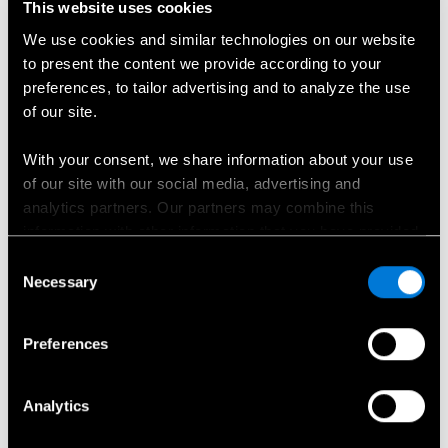
This website uses cookies
rajahoidik, pimenurgaassistent, juhi väsimuse
tuvastamine, 360-kraadise kaameravaatega parkimisabi ja
We use cookies and similar technologies on our website
ennetav Pre-Safe ohutussüsteem. Maastikusõidu muudab
to present the content we provide according to your
märgatavalt lihtsamaks kaamerate abil toimiv "läbipaistva
preferences, to tailor advertising and to analyze the use
kapoti" funktsioon, mis kuvab meediaekraanile virtuaalse
of our site.
pildi auto esiosa all toimuvast.
With your consent, we share information about your use
of our site with our social media, advertising and
analytics partners. Our partners may combine this
information with other information that you have provided
to them or that has been collected when you have used
Consent
their services.
Necessary
Selection
Choose whether to allow the use of cookies in the
Preferences
settings displayed in this banner. You can withdraw or
change your consent at any time in the
Cookie Policy
at
the bottom of our website.
Analytics