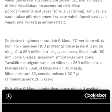
vähendab maastikusõidul pöörderaadiust. Mehaanilised
diferentsiaalilukud on asendatud elektrilise
pöördemomendi jaotusega (torque vectoring). Tänu sellele
suunatakse pöördemomenti rataste vahel täpselt vastavalt
vajadusele, kiiresti ja automaatselt.
Sobivates tingimustes suudab G-klassi EQ-versioon võtta
kuni 45-kraadiseid (100 protsenti) tõuse ja neist laskuda
ning sõita 850 millimeetri sügavuses vees. See ületab 150
mm võrra G-klassi sisepõlemismootoriga versioone.
Tavakliirens telgede vahel on vähemalt 250 millimeetrit.
Maksimaalne lubatud külgkalle on 35 kraadi,
lähenemisnurk 32, eemaldumisnurk 30,7 ja
rambiületusnurk 20,3 kraadi.
Elektrilise G-klassi standardvarustuse nimekiri avaldab
muljet: sinna kuuluvad 12,3-tollise juhi- ja
meediaekraaniga MBUX teabe- ja meelelahutussüsteem,
Multibeam LED esituled, adaptiivne kiirushoidik Distronic,
aktiivsed rooli-, piduri, hädapidurdusassistendid ja