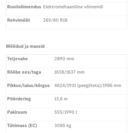
Roolivõimendus
Elektromehaaniline võimendi
Rehvimõõt
265/60 R18
Mõõdud ja massid
Teljevahe
2890 mm
Rööbe ees/taga
1638/1637 mm
Pikkus/laius/kõrgus
4624/1931 (peegliteta)/1986 mm
Pöördering
13,6 m
Pakiruum
555/1990 l
Tühimass (EC)
3085 kg