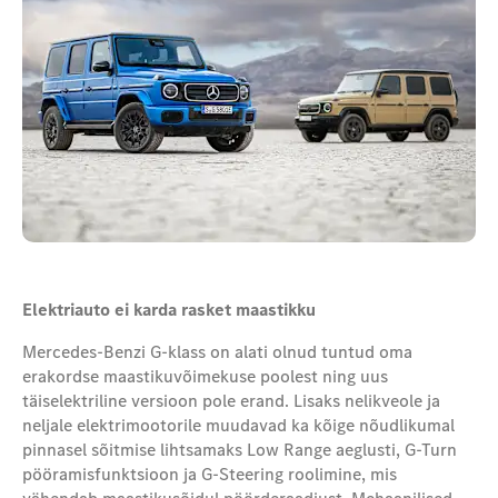
Elektriauto ei karda rasket maastikku
Mercedes-Benzi G-klass on alati olnud tuntud oma
erakordse maastikuvõimekuse poolest ning uus
täiselektriline versioon pole erand. Lisaks nelikveole ja
neljale elektrimootorile muudavad ka kõige nõudlikumal
pinnasel sõitmise lihtsamaks Low Range aeglusti, G-Turn
pööramisfunktsioon ja G-Steering roolimine, mis