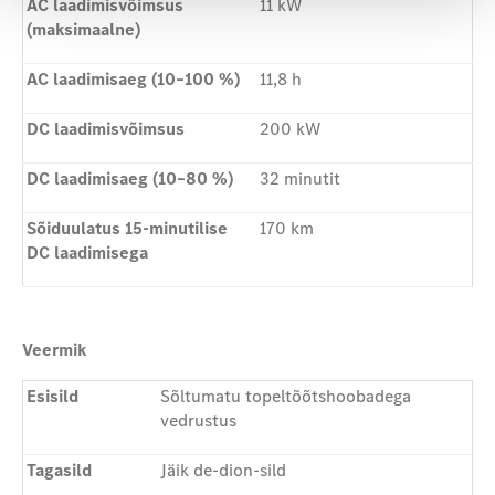
AC laadimisvõimsus
11 kW
(maksimaalne)
AC laadimisaeg (10–100 %)
11,8 h
DC laadimisvõimsus
200 kW
DC laadimisaeg (10–80 %)
32 minutit
Sõiduulatus 15-minutilise
170 km
DC laadimisega
Veermik
Esisild
Sõltumatu topeltõõtshoobadega
vedrustus
Tagasild
Jäik de-dion-sild