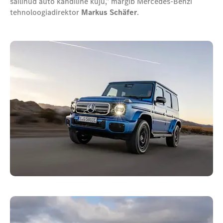
säilinud auto kandiline kuju," märgib Mercedes-Benzi
tehnoloogiadirektor
Markus Schäfer
.