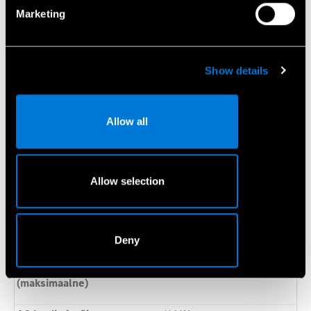
Marketing
Mercedes-Benz G 580 EQ tehnilised andmed
Mootor, jõuülekanne ja aku
Show details
Veoskeem
Nelikvedu
Allow all
Elektrimootorid
4 püsimagnetmootorit
(kahekäigulised)
Võimsus
432 kW/588 hj
Allow selection
Pöördemoment
1164 Nm
Aku tüüp
Liitium-ioon
Deny
Rekuperatsioonivõimsus
217 kW
(maksimaalne)