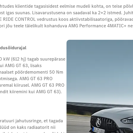
Lähtudes klientide tagasisidest eelmise mudeli kohta, on teise 
ust igas suunas. Lisavarustusena on saadaval ka 2+2 istmed. Ju
RIDE CONTROL vedrustus koos aktiivstabilisaatoriga, pööravad 
ori jõu teele täielikult kohanduva AMG Performance 4MATIC+ ne
idusõidurajal
0 kW (612 hj) tagab suurepärase
ui AMG GT 63, lisaks
imaalset pöördemomenti 50 Nm
uutmisega. AMG GT 63 PRO
uuremal kiirusel. AMG GT 63 PRO
ndit kiiremini kui AMG GT 63).
atuuri jahutusringe, et tagada
üd on kaks radiaatorit nii