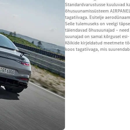
Standardvarustusse kuuluvad ka a
õhusuunamissüsteem AIRPANEL e
tagatiivaga. Esitelje aerodünaam
Selle tulemuseks on veelgi täps
täiendavad õhusuunajad – nee
suunajad on samal kõrgusel esi- 
Kõikide kirjeldatud meetmete t
koos tagatiivaga, mis suurendab