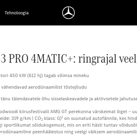
Tehnoloogia
 PRO 4MATIC+: ringrajal veel
otori 450 kW (612 hj) tagab võimsa mineku
d vähendavad aerodünaamilist tõstejõudu
änu täiendavatele õhu sisselaskeavadele ja aktiivsetele jahutus
odwoodi kiirusfestivalil AMG GT perekonna värskeimat liiget –
1
eide: 319 g/km | CO
klass: G)
on suunatud autofännile, kes hind
2
gi sportlikumat sõidukogemust, mis on eriti hästi tuntav võidusõ
erodünaamiline peenhäälestus ning veelgi väiksem aerodünaamili