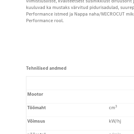
viimistlusliiste, kvaliteetsest süsinikkiust difuusori
kuuluvad ka mustaks värvitud pidurisadulad, suur
Performance istmed ja Nappa naha/MICROCUT mikr
Performance rool.
Tehnilised andmed
Mootor
3
Töömaht
cm
Võimsus
kW/hj