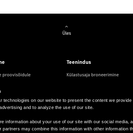
Üles
ne
Teenindus
e proovisõidule
Külastusaja broneerimine
Garantiitingimused
s
Originaalvaruosad
 technologies on our website to present the content we provide
 esindus
Kasutusjuhendid
 advertising and to analyze the use of our site.
Küpsiste kasutamine
 OÜ privaatsustingimused
e information about your use of our site with our social media, a
r partners may combine this information with other information t