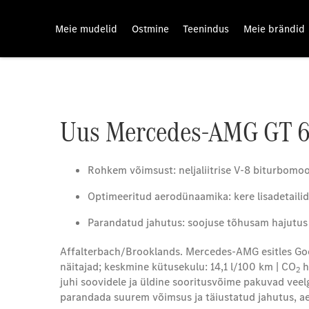
Meie mudelid
Ostmine
Teenindus
Meie brändid
Uus Mercedes-AMG GT 63
Rohkem võimsust: neljaliitrise V-8 biturbomo
Optimeeritud aerodünaamika: kere lisadetaili
Parandatud jahutus: soojuse tõhusam hajutus t
Affalterbach/Brooklands. Mercedes-AMG esitles Go
näitajad; keskmine kütusekulu: 14,1 l/100 km | CO
h
2
juhi soovidele ja üldine sooritusvõime pakuvad veel
parandada suurem võimsus ja täiustatud jahutus, a