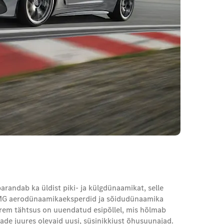
andab ka üldist piki- ja külgdünaamikat, selle
AMG aerodünaamikaeksperdid ja sõidudünaamika
uurem tähtsus on uuendatud esipõllel, mis hõlmab
de juures olevaid uusi, süsinikkiust õhusuunajad.