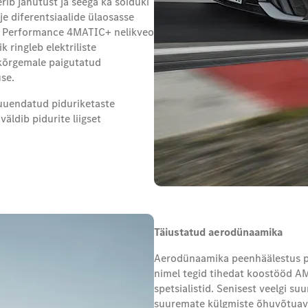
ib jahutust ja seega ka sõiduki
lje diferentsiaalide ülaosasse
MG Performance 4MATIC+ nelikveo
 ringleb elektriliste
kõrgemale paigutatud
se.
uuendatud piduriketaste
äldib pidurite liigset
Täiustatud aerodünaamika
Aerodünaamika peenhäälestus par
nimel tegid tihedat koostööd 
spetsialistid. Senisest veelgi s
suuremate külgmiste õhuvõtuava