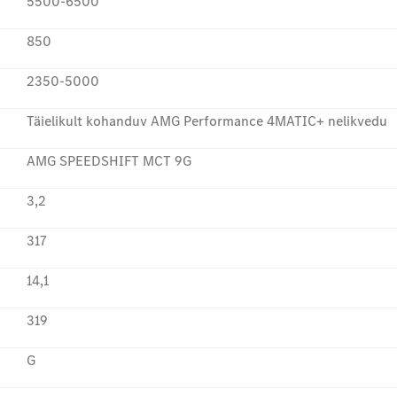
5500-6500
850
2350-5000
Täielikult kohanduv AMG Performance 4MATIC+ nelikvedu
AMG SPEEDSHIFT MCT 9G
3,2
317
14,1
319
G