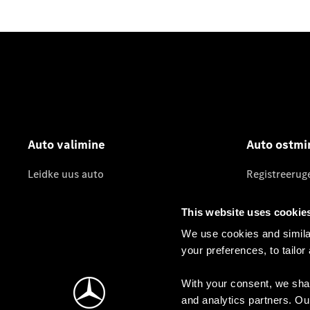
Auto valimine
Auto ostmi
Leidke uus auto
Registreerug
Kasutatud autod
Pakkumised
This website uses cookie
Konfiguraator
Hinnakirjad
We use cookies and similar
Leidke sobiv
your preferences, to tailor
Kollektsioon
Veho Baltics
With your consent, we shar
and analytics partners. Ou