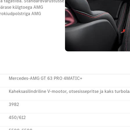
t ja tagatiiba. Standardvarustusse
epärase külgtoega AMG
okiudpolstriga AMG
Mercedes-AMG GT 63 PRO 4MATIC+
Kaheksasilindriline V-mootor, otsesissepritse ja kaks turbola
3982
450/612