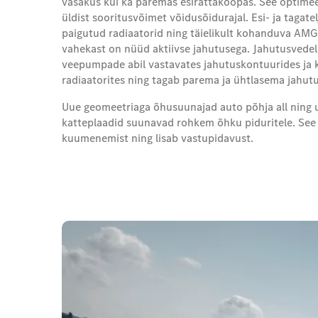
vasakus kui ka paremas esirattakoopas. See optimeer
üldist sooritusvõimet võidusõidurajal. Esi- ja tagate
paigutud radiaatorid ning täielikult kohanduva A
vahekast on nüüd aktiivse jahutusega. Jahutusvedelik
veepumpade abil vastavates jahutuskontuurides ja 
radiaatorites ning tagab parema ja ühtlasema jahutu
Uue geomeetriaga õhusuunajad auto põhja all ning 
katteplaadid suunavad rohkem õhku piduritele. See v
kuumenemist ning lisab vastupidavust.