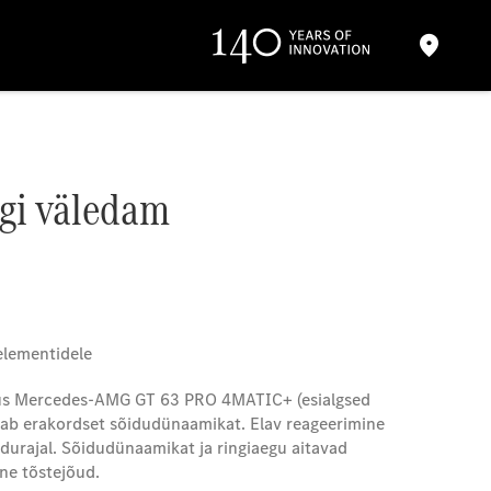
gi väledam
elementidele
 uus Mercedes-AMG GT 63 PRO 4MATIC+ (esialgsed
ab erakordset sõidudünaamikat. Elav reageerimine
idurajal. Sõidudünaamikat ja ringiaegu aitavad
ne tõstejõud.