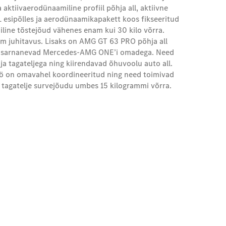
ktiivaerodünaamiline profiil põhja all, aktiivne
sipõlles ja aerodünaamikapakett koos fikseeritud
iline tõstejõud vähenes enam kui 30 kilo võrra.
em juhitavus. Lisaks on AMG GT 63 PRO põhja all
d sarnanevad Mercedes-AMG ONE’i omadega. Need
ja tagateljega ning kiirendavad õhuvoolu auto all.
öö on omavahel koordineeritud ning need toimivad
 tagatelje survejõudu umbes 15 kilogrammi võrra.