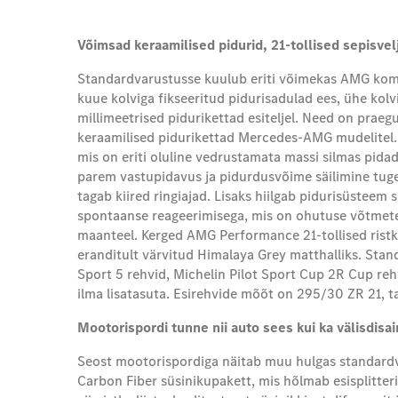
Võimsad keraamilised pidurid, 21-tollised sepisvel
Standardvarustusse kuulub eriti võimekas AMG komp
kuue kolviga fikseeritud pidurisadulad ees, ühe kol
millimeetrised pidurikettad esiteljel. Need on prae
keraamilised pidurikettad Mercedes-AMG mudelitel.
mis on eriti oluline vedrustamata massi silmas pidade
parem vastupidavus ja pidurdusvõime säilimine tuge
tagab kiired ringiajad. Lisaks hiilgab pidurisüsteem 
spontaanse reageerimisega, mis on ohutuse võtmete
maanteel. Kerged AMG Performance 21-tollised ristk
eranditult värvitud Himalaya Grey matthalliks. Stan
Sport 5 rehvid, Michelin Pilot Sport Cup 2R Cup reh
ilma lisatasuta. Esirehvide mõõt on 295/30 ZR 21,
Mootorispordi tunne nii auto sees kui ka välisdisai
Seost mootorispordiga näitab muu hulgas standard
Carbon Fiber süsinikupakett, mis hõlmab esisplitterit