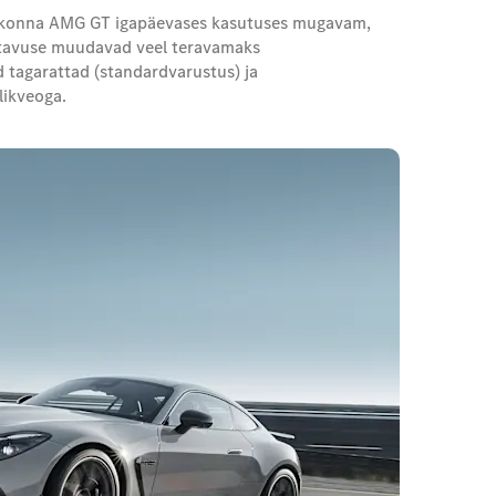
põlvkonna AMG GT igapäevases kasutuses mugavam,
hitavuse muudavad veel teravamaks
tagarattad (standardvarustus) ja
likveoga.