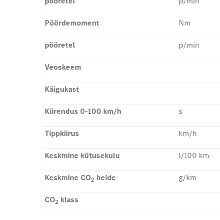
pööretel
p/min
Pöördemoment
Nm
pööretel
p/min
Veoskeem
Käigukast
Kiirendus 0-100 km/h
s
Tippkiirus
km/h
Keskmine kütusekulu
l/100 km
Keskmine CO
heide
g/km
2
CO
klass
2