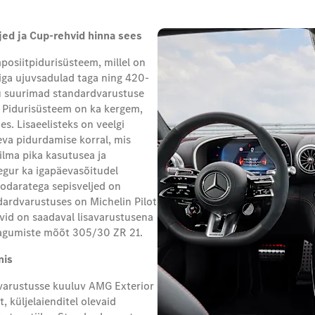
jed ja Cup-rehvid hinna sees
osiitpidurisüsteem, millel on
viga ujuvsadulad taga ning 420-
gu suurimad standardvarustuse
 Pidurisüsteem on ka kergem,
s. Lisaeelisteks on veelgi
va pidurdamise korral, mis
silma pika kasutusea ja
gur ka igapäevasõitudel
odaratega sepisveljed on
dardvarustuses on Michelin Pilot
vid on saadaval lisavarustusena
 tagumiste mõõt 305/30 ZR 21.
nis
varustusse kuuluv AMG Exterior
, küljelaienditel olevaid