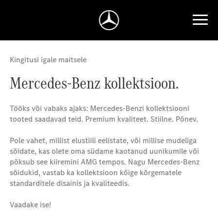
Kingitusi igale maitsele
Mercedes-Benz kollektsioon.
Tööks või vabaks ajaks: Mercedes-Benzi kollektsiooni
tooted saadavad teid. Premium kvaliteet. Stiilne. Põnev.
Pole vahet, millist elustiili eelistate, või millise mudeliga
sõidate, kas olete oma südame kaotanud uunikumile või
põksub see kiiremini AMG tempos. Nagu Mercedes-Benz
sõidukid, vastab ka kollektsioon kõige kõrgematele
standarditele disainis ja kvaliteedis.
Vaadake ise!