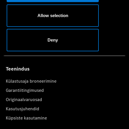
Pakkumised
Hinnakirjad
Allow selection
Leidke sobiv esindus
Kollektsioon
Deny
Veho Baltics OÜ privaatsustingimused
Teenindus
Külastusaja broneerimine
Garantiitingimused
Originaalvaruosad
Kasutusjuhendid
Küpsiste kasutamine