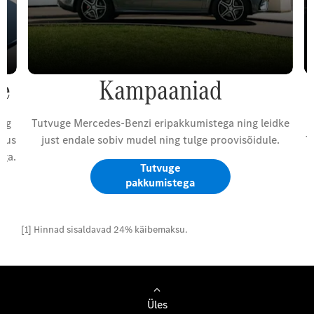
ne
Kampaaniad
aeg
Tutvuge Mercedes-Benzi eripakkumistega ning leidke
ndus
just endale sobiv mudel ning tulge proovisõidule.
T
uga.
Tutvuge
pakkumistega
[1] Hinnad sisaldavad 24% käibemaksu.
Üles