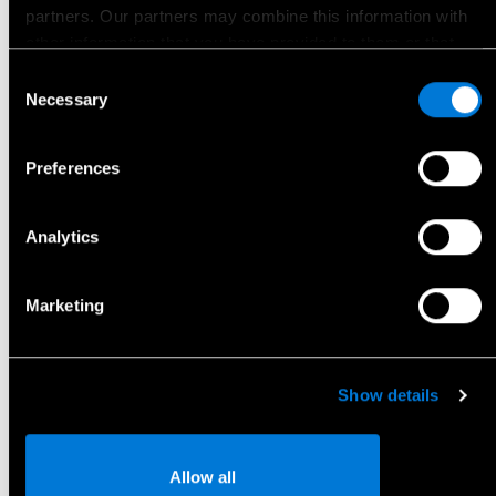
partners. Our partners may combine this information with
other information that you have provided to them or that
has been collected when you have used their services.
Consent
Necessary
Selection
Choose whether to allow the use of cookies in the settings
displayed in this banner. You can withdraw or change your
Preferences
consent at any time in the
Cookie Policy
at the bottom of
our website.
Koge esmaesitlust ning anna enda huvist teada.
Uus GLA.
Analytics
Marketing
Vaata esmaesitlust
Show details
Kontakteeruge
Allow all