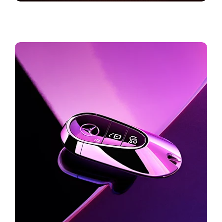
Konfigureerige oma unistuste auto
Konfiguraator