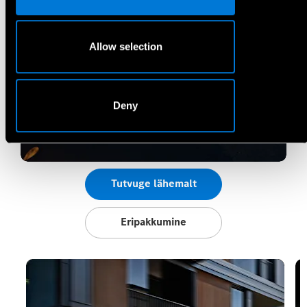
Allow selection
Uus täiselektriline CLA.
Deny
Tutvuge lähemalt
Eripakkumine