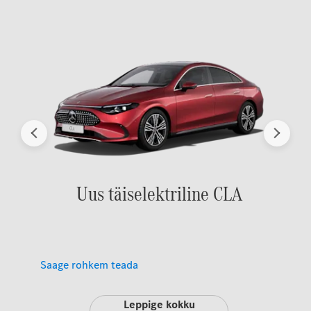
Eelmine
Järgmi
Uus täiselektriline CLA
Saage rohkem teada
Leppige kokku