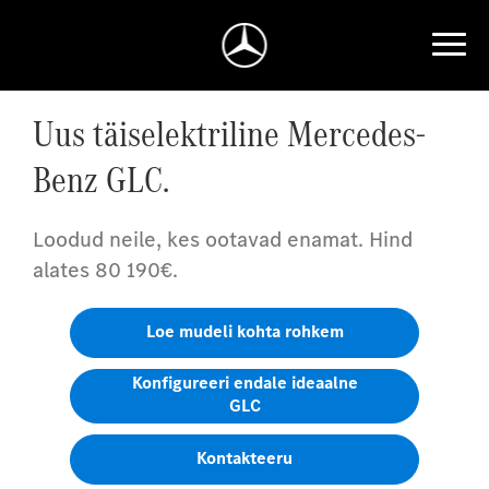
Uus täiselektriline Mercedes-
Benz GLC.
Loodud neile, kes ootavad enamat. Hind
alates 80 190€.
Loe mudeli kohta rohkem
Konfigureeri endale ideaalne
GLC
Kontakteeru