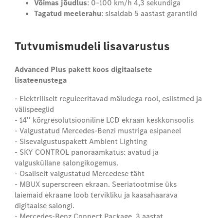
Võimas jõudlus
: 0–100 km/h 4,3 sekundiga
Tagatud meelerahu
: sisaldab 5 aastast garantiid
Tutvumismudeli lisavarustus
Advanced Plus pakett koos digitaalsete
lisateenustega
- Elektriliselt reguleeritavad mäludega rool, esiistmed ja
välispeeglid
- 14'' kõrgresolutsiooniline LCD ekraan keskkonsoolis
- Valgustatud Mercedes-Benzi mustriga esipaneel
- Sisevalgustuspakett Ambient Lighting
- SKY CONTROL panoraamkatus: avatud ja
valgusküllane salongikogemus.
- Osaliselt valgustatud Mercedese täht
- MBUX superscreen ekraan. Seeriatootmise üks
laiemaid ekraane loob tervikliku ja kaasahaarava
digitaalse salongi.
- Mercedes-Benz Connect Package, 3 aastat