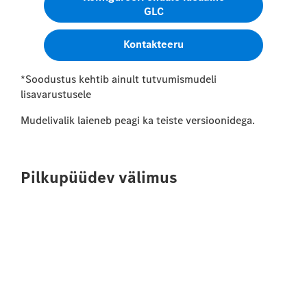
GLC
Kontakteeru
*Soodustus kehtib ainult tutvumismudeli
lisavarustusele
Mudelivalik laieneb peagi ka teiste versioonidega.
Pilkupüüdev välimus
Elektriline GLC ühendab voolujoonelise disaini,
modernse LED-valgustuse ja jõulise esiosa, luues
elegantse ning enesekindla ilme, mida toetab kaasaegne
tehnoloogia.