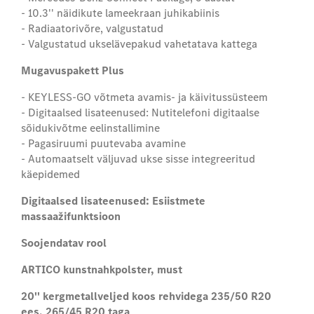
- 10.3'' näidikute lameekraan juhikabiinis
- Radiaatorivõre, valgustatud
- Valgustatud ukselävepakud vahetatava kattega
Mugavuspakett Plus
- KEYLESS-GO võtmeta avamis- ja käivitussüsteem
- Digitaalsed lisateenused: Nutitelefoni digitaalse
sõidukivõtme eelinstallimine
- Pagasiruumi puutevaba avamine
- Automaatselt väljuvad ukse sisse integreeritud
käepidemed
Digitaalsed lisateenused: Esiistmete
massaažifunktsioon
Soojendatav rool
ARTICO kunstnahkpolster, must
20'' kergmetallveljed koos rehvidega 235/50 R20
ees, 265/45 R20 taga