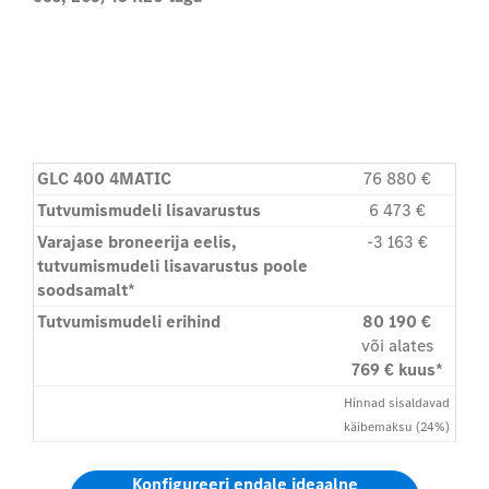
G
LC 400 4MATIC
76 880 €
Tutvumismudeli lisavarustus
6 473 €
Varajase broneerija eelis,
-3 163 €
tutvumismudeli lisavarustus poole
soodsamalt*
Tutvumismudeli erihind
80 190 €
või alates
769 € kuus*
Hinnad sisaldavad
käibemaksu (24%)
Konfigureeri endale ideaalne