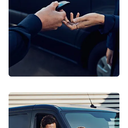
Broneerige proovisõit