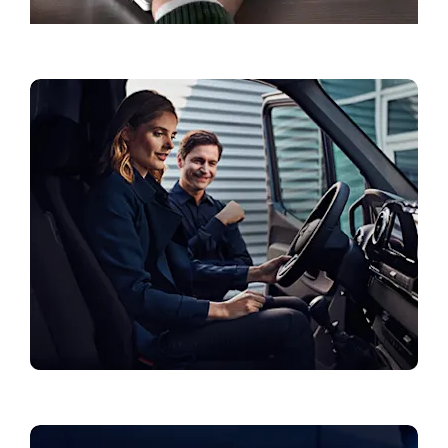
Broneerige teenindusaeg
Tutvuge pakkumistega