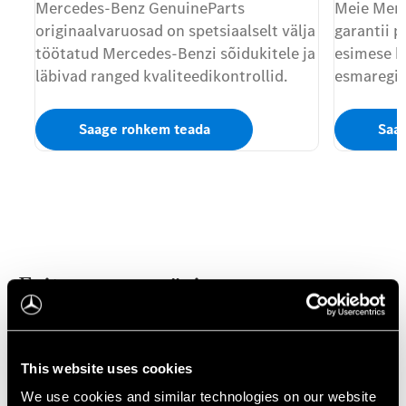
Mercedes-Benz GenuineParts
Meie Merc
originaalvaruosad on spetsiaalselt välja
garantii p
töötatud Mercedes-Benzi sõidukitele ja
esimese k
läbivad ranged kvaliteedikontrollid.
esmaregis
Saage rohkem teada
Saa
Esitage oma päring
Seleccionar concesionario
*
This website uses cookies
We use cookies and similar technologies on our website
Palun valige...