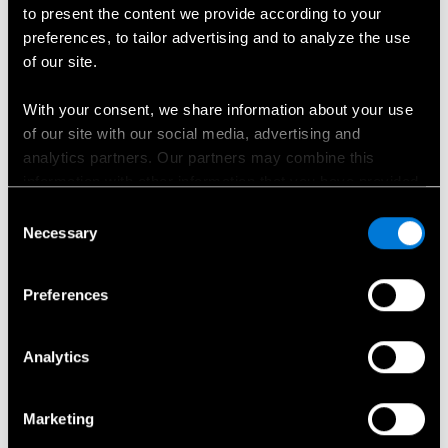
to present the content we provide according to your
preferences, to tailor advertising and to analyze the use
Nombre
*
of our site.
With your consent, we share information about your use
of our site with our social media, advertising and
Apellido
*
analytics partners. Our partners may combine this
information with other information that you have provided
to them or that has been collected when you have used
Consent
their services.
Necessary
Correo electrónico
*
Selection
Choose whether to allow the use of cookies in the
Preferences
settings displayed in this banner. You can withdraw or
change your consent at any time in the
Cookie Policy
at
Celular
*
the bottom of our website.
Analytics
Marketing
Privaatsustingimused