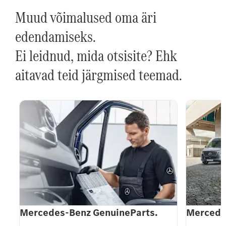
Muud võimalused oma äri
edendamiseks.
Ei leidnud, mida otsisite? Ehk
aitavad teid järgmised teemad.
Mercedes-Benz GenuineParts.
Mercede