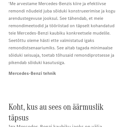
‘Me arvestame Mercedes-Benzis kiire ja efektiivse
remondi nõudeid juba sõiduki konstrueerimise ja kogu
arendustegevuse jooksul. See tähendab, et meie
remondimeetodid ja tööriistad on täpselt kohandatud
teie Mercedes-Benzi kaubiku konkreetsele mudelile.
Seetõttu oleme hästi ette valmistatud igaks
remondistsenaariumiks. See aitab tagada minimaalse
sõiduki seisuaja, toetab tõhusaid remondiprotsesse ja
pikendab sõiduki kasutusiga.
Mercedes-Benzi tehnik
Koht, kus au sees on äärmuslik
täpsus
Iga Mercedes-Benzi kaubiku jaoks on välja