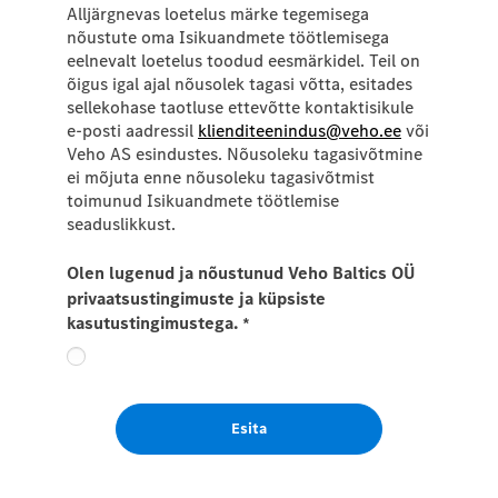
Alljärgnevas loetelus märke tegemisega
nõustute oma Isikuandmete töötlemisega
eelnevalt loetelus toodud eesmärkidel. Teil on
õigus igal ajal nõusolek tagasi võtta, esitades
sellekohase taotluse ettevõtte kontaktisikule
e-posti aadressil
klienditeenindus@veho.ee
või
Veho AS esindustes. Nõusoleku tagasivõtmine
ei mõjuta enne nõusoleku tagasivõtmist
toimunud Isikuandmete töötlemise
seaduslikkust.
Olen lugenud ja nõustunud Veho Baltics OÜ
privaatsustingimuste ja küpsiste
kasutustingimustega.
*
Esita