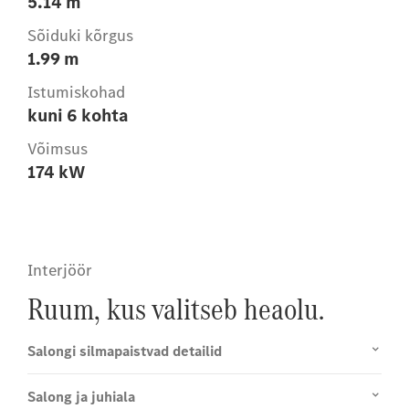
5.14 m
Sõiduki kõrgus
1.99 m
Istumiskohad
kuni 6 kohta
Võimsus
174 kW
Interjöör
Ruum, kus valitseb heaolu.
Salongi silmapaistvad detailid
Salong ja juhiala