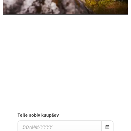
Kogege seda kõike teel
Tehke proovisõit V-klass Marco
Pologa
Andke meile teada, et soovite teha V-klass Marco
Pologa proovisõitu ja me võtame teiega peagi
ühendust.
Teile sobiv kuupäev