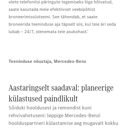
olete telefonitsi päringute tegemiseks liiga hõivatud,
saate kasutada meie efektiivset veebipõhist
broneerimissüsteemi. See tähendab, et saate
broneerida teeninduse aja täpselt siis, kui teie äri seda
lubab – 24/7, olenemata teie asukohast.’
Teeninduse nõustaja, Mercedes-Benz
Aastaringselt saadaval: planeerige
külastused paindlikult
Sõiduki hooldusest ja remondist kuni
rehvivahetuseni: leppige Mercedes-Benzi
hoolduspartneri külastamise aeg mugavalt kokku