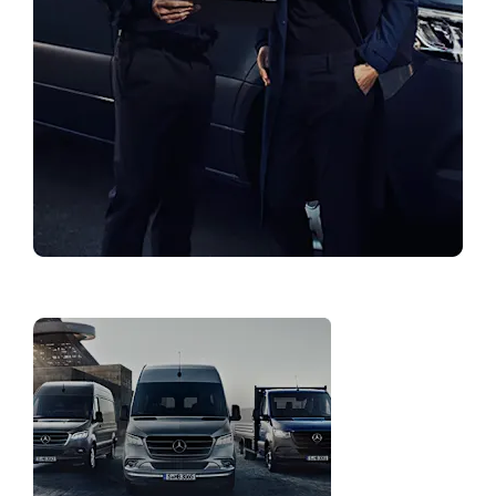
Leia esindus
Autopargi
lahendused