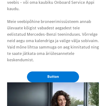
veebis – või oma kaubiku Onboard Service Appi
kaudu.
Meie veebipõhine broneerimissüsteem annab
ülevaate kõigist vabadest aegadest teie
eelistatud Mercedes-Benzi teeninduses. Võrrelge
neid aegu oma kalendriga ja valige välja sobivaim.
Vaid mõne lihtsa sammuga on aeg kinnitatud ning
te saate jätkata oma äriülesannetele
keskendumist.
Button