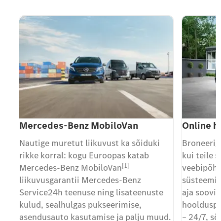
Mercedes-Benz MobiloVan
Online h
Nautige muretut liikuvust ka sõiduki
Broneerig
rikke korral: kogu Euroopas katab
kui teile 
[1]
Mercedes-Benz MobiloVan
veebipõhi
liikuvusgarantii Mercedes-Benz
süsteemig
Service24h teenuse ning lisateenuste
aja soovi
kulud, sealhulgas pukseerimise,
hoolduspa
asendusauto kasutamise ja palju muud.
– 24/7, s