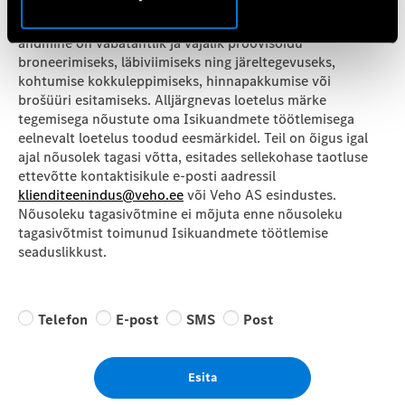
salvestatakse ja kasutatakse vastavalt meie
Privaatsuspoliitikas seatud tingimustele. Isikuandmete
andmine on vabatahtlik ja vajalik proovisõidu
broneerimiseks, läbiviimiseks ning järeltegevuseks,
kohtumise kokkuleppimiseks, hinnapakkumise või
brošüüri esitamiseks. Alljärgnevas loetelus märke
tegemisega nõustute oma Isikuandmete töötlemisega
eelnevalt loetelus toodud eesmärkidel. Teil on õigus igal
ajal nõusolek tagasi võtta, esitades sellekohase taotluse
ettevõtte kontaktisikule e-posti aadressil
klienditeenindus@veho.ee
või Veho AS esindustes.
Nõusoleku tagasivõtmine ei mõjuta enne nõusoleku
tagasivõtmist toimunud Isikuandmete töötlemise
seaduslikkust.
Telefon
E-post
SMS
Post
Esita