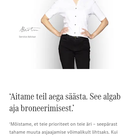
‘Aitame teil aega säästa. See algab
aja broneerimisest.’
‘Mõistame, et teie prioriteet on teie äri – seepärast
tahame muuta asjaajamise võimalikult lihtsaks. Kui