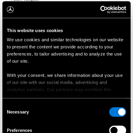
Eesnimi
*
This website uses cookies
We use cookies and similar technologies on our website
Perekonnanimi
*
to present the content we provide according to your
preferences, to tailor advertising and to analyze the use
of our site.
E-posti aadress
*
With your consent, we share information about your use
of our site with our social media, advertising and
analytics partners. Our partners may combine this
information with other information that you have provided
Kontakttelefon
*
to them or that has been collected when you have used
Consent
their services.
Necessary
Selection
Choose whether to allow the use of cookies in the
Sõiduki praegune läbisõit
Preferences
settings displayed in this banner. You can withdraw or