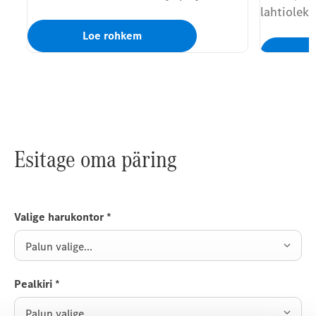
lahtiolek
Loe rohkem
Esitage oma päring
Valige harukontor
*
Palun valige...
Pealkiri
*
Palun valige...