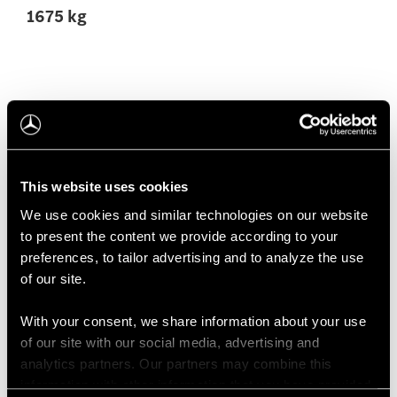
1675 kg
Interjöör
eSprinter raamauto interjöör,
istmed ja praktilised detailid.
This website uses cookies
We use cookies and similar technologies on our website
Salongi silmapaistvad detailid
to present the content we provide according to your
preferences, to tailor advertising and to analyze the use
Equipment Lines
of our site.
With your consent, we share information about your use
of our site with our social media, advertising and
analytics partners. Our partners may combine this
Varustus
information with other information that you have provided