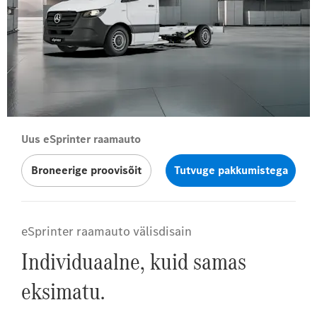
Uus eSprinter raamauto
Broneerige proovisõit
Tutvuge pakkumistega
eSprinter raamauto välisdisain
Individuaalne, kuid samas
eksimatu.