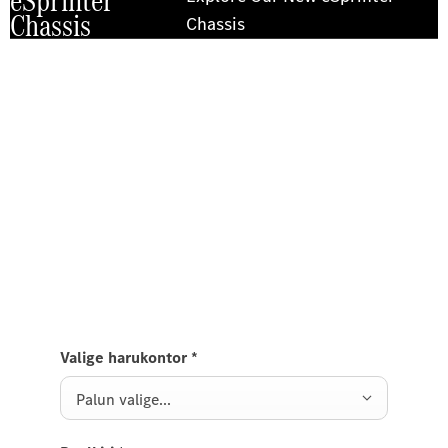
eSprinter
Chassis
Chassis
Kogege seda kõike teel
Leppige kokku eSprinter
raamauto proovisõit.
Andke meile teada, et soovite teha eSprinteriga
proovisõitu ja me võtame teiega peagi ühendust.
Valige harukontor
*
Palun valige...