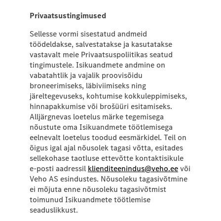
Privaatsustingimused
Sellesse vormi sisestatud andmeid
töödeldakse, salvestatakse ja kasutatakse
vastavalt meie Privaatsuspoliitikas seatud
tingimustele. Isikuandmete andmine on
vabatahtlik ja vajalik proovisõidu
broneerimiseks, läbiviimiseks ning
järeltegevuseks, kohtumise kokkuleppimiseks,
hinnapakkumise või brošüüri esitamiseks.
Alljärgnevas loetelus märke tegemisega
nõustute oma Isikuandmete töötlemisega
eelnevalt loetelus toodud eesmärkidel. Teil on
õigus igal ajal nõusolek tagasi võtta, esitades
sellekohase taotluse ettevõtte kontaktisikule
e-posti aadressil
klienditeenindus@veho.ee
või
Veho AS esindustes. Nõusoleku tagasivõtmine
ei mõjuta enne nõusoleku tagasivõtmist
toimunud Isikuandmete töötlemise
seaduslikkust.